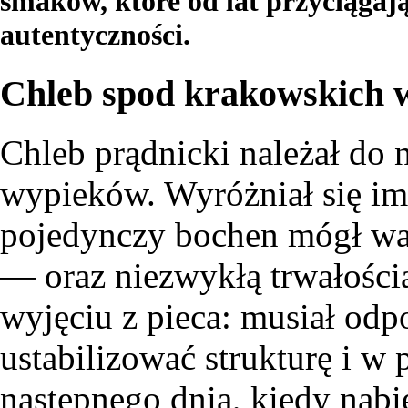
smaków, które od lat przyciąga
autentyczności.
Chleb spod krakowskich 
Chleb prądnicki należał do 
wypieków. Wyróżniał się i
pojedynczy bochen mógł wa
— oraz niezwykłą trwałością.
wyjęciu z pieca: musiał odp
ustabilizować strukturę i w 
następnego dnia, kiedy nabi