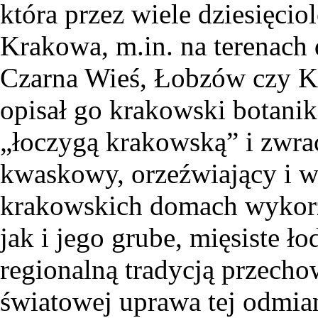
która przez wiele dziesięcio
Krakowa, m.in. na terenach d
Czarna Wieś, Łobzów czy 
opisał go krakowski botani
„łoczygą krakowską” i zwra
kwaskowy, orzeźwiający i 
krakowskich domach wykorz
jak i jego grube, mięsiste ło
regionalną tradycją przech
światowej uprawa tej odmian