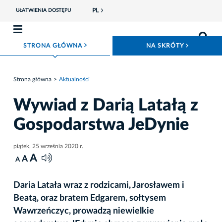
PL
UŁATWIENIA DOSTĘPU
ROZWIŃ MENU
ROZWIŃ
STRONA GŁÓWNA
NA SKRÓTY
Strona główna
Aktualności
Wywiad z Darią Latałą z
Gospodarstwa JeDynie
piątek, 25 września 2020 r.
A
A
A
Daria Latała wraz z rodzicami, Jarosławem i
Beatą, oraz bratem Edgarem, sołtysem
Wawrzeńczyc, prowadzą niewielkie