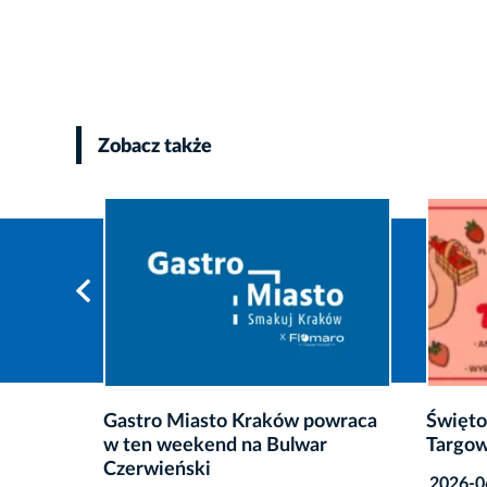
Zobacz także
owraca
Święto Truskawki przy Hali
Znamy 
r
Targowej
MICHE
2026-06-25
2026-0