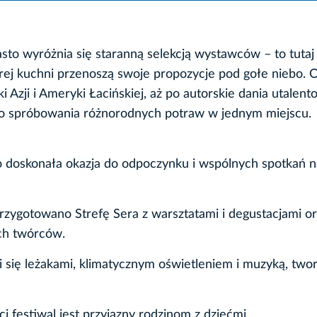
asto wyróżnia się staranną selekcją wystawców – to tutaj
brej kuchni przenoszą swoje propozycje pod gołe niebo. 
 Azji i Ameryki Łacińskiej, aż po autorskie dania utalen
 do spróbowania różnorodnych potraw w jednym miejscu.
to doskonała okazja do odpoczynku i wspólnych spotkań 
rzygotowano Strefę Sera z warsztatami i degustacjami o
ych twórców.
się leżakami, klimatycznym oświetleniem i muzyką, two
ci festiwal jest przyjazny rodzinom z dziećmi.