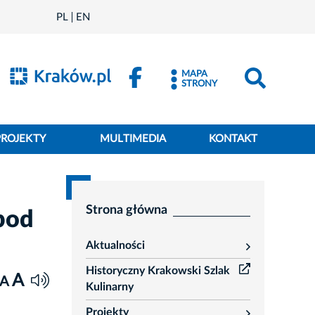
PL
EN
MAPA
STRONY
PROJEKTY
MULTIMEDIA
KONTAKT
Strona główna
pod
Aktualności
rozwiń
Historyczny Krakowski Szlak
A
A
Kulinarny
Projekty